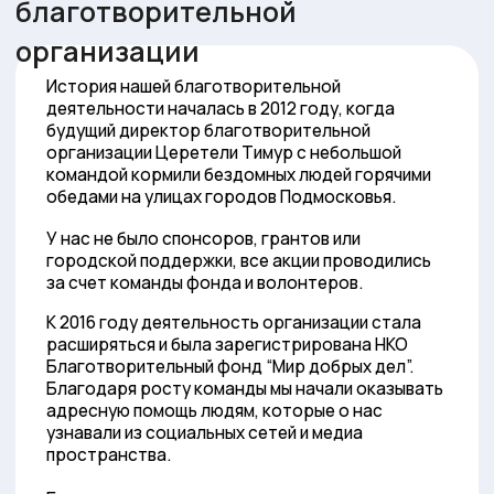
Долгопрудный. Мы знакомились с детьми,
руководителями СРЦН и проводили с ними
благотворительные мероприятия. Тогда же мы
ежемесячно стали привозить в центры
продуктовые наборы, различные хозяйственные
товары, канцелярию.
В 2023 году мы обновили наши учредительные
документы и сейчас официальное название
нашей организации Автономная
некоммерческая благотворительная
организация "Мир добрых дел".