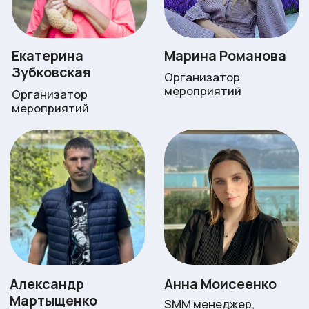
Свидетельство о постановке на
учет в налоговом органе
Реквизиты
Автономная некоммерческая
благотворительная организация "Мир
добрых дел"
ИНН: 5007119692
ОГРН 1235000097485
КПП: 500701001
Юр. адрес: 141860, МО , г.о. Дмитровский,
РП Икша, ул. Рабочая, д. 23 , кв. 28
Факт. адрес: 141701, г. Долгопрудный, ул.
Жуковского, д. 3
Расчётный счёт:
40703810220000000710
Название банка: ООО "Банк Точка"
БИК: 044525104
Корр. счёт: 30101810745374525104
Контакты и сотрудничество