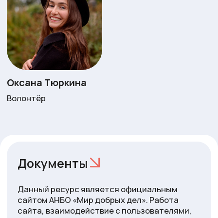
+7 985 967-47-65
mirdobrodelov@yandex.ru
город Долгопрудный, ул. Жуковского, д.3
Что мы делаем
Кто мы
Деятельность
О фонде
Акции
Реквизиты
Мы помогли
Отчёты
Контакты
Новости
Как помочь