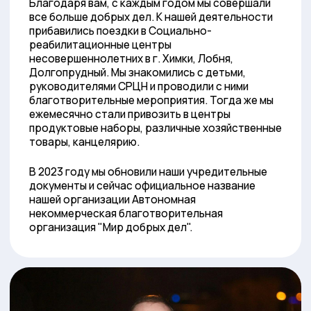
"Мы верим, что участие в
благотворительности не только наполняет
радостью жизнь людей, которым оказана
помощь, но и согревает сердца самих
благотворителей, наполняет их жизнь
смыслом."
Церетели Тимур Борисович
Директор АНБО "Мир добрых дел"
Команда
Команда волонтёров нашей
благотворительной организации состоит
из сильных и добрых людей, которые
объединены одной целью — помочь тем, кто
нуждается в нашей поддержке.
Мы прилагаем все усилия, чтобы достичь
максимального эффекта от нашей
деятельности.
Мы приглашаем Вас присоединиться к нам