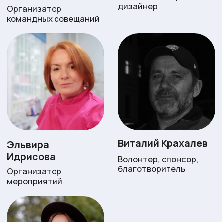
+7 (985) 967-4765
mirdobrodelov@yandex.ru
Долгопрудный, ул. Жуковского, д.3
*
Если Вы хотите предложить свою помощь или
сотрудничество, а также если у вас
возникают любые другие вопросы, напишите
нам mirdobrodelov@yandex.ru или оставьте
заявку на сайте
Оставить заявку