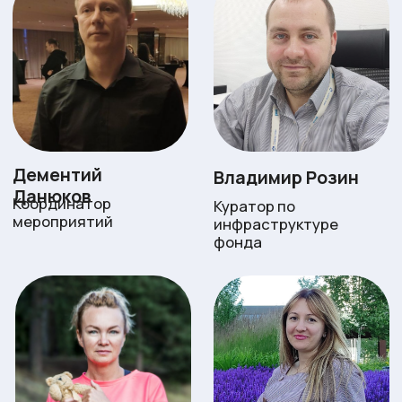
Оксана Тюркина
Волонтёр
Документы
Данный ресурс является официальным
сайтом АНБО «Мир добрых дел». Работа
сайта, взаимодействие с пользователями,
публикация материалов, совершение
пожертвований и другие аспекты работы
сайта регулируются следующими
документами:
Устав
Оферта о заключении
договора пожертвования
Лист записи ЕГРЮЛ