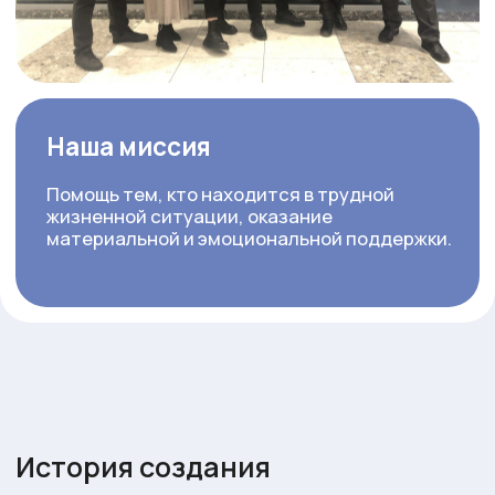
История создания
благотворительной
организации
История нашей благотворительной
деятельности началась в 2012 году, когда
будущий директор благотворительной
организации Церетели Тимур с небольшой
командой кормили бездомных людей горячими
обедами на улицах городов Подмосковья.
У нас не было спонсоров, грантов или
городской поддержки, все акции проводились
за счет команды фонда и волонтеров.
К 2016 году деятельность организации стала
расширяться и была зарегистрирована НКО
Благотворительный фонд “Мир добрых дел”.
Благодаря росту команды мы начали оказывать
адресную помощь людям, которые о нас
узнавали из социальных сетей и медиа
пространства.
Благодаря вам, с каждым годом мы совершали
все больше добрых дел. К нашей деятельности
прибавились поездки в Социально-
реабилитационные центры
несовершеннолетних в г. Химки, Лобня,