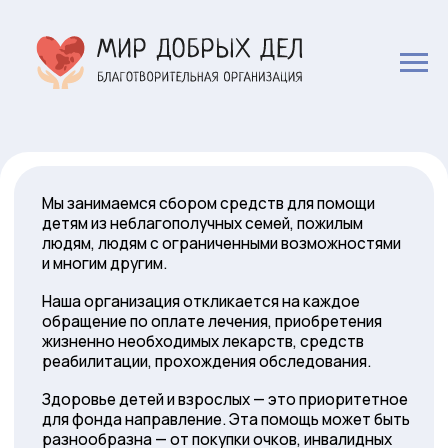
Мы занимаемся сбором средств для помощи
детям из неблагополучных семей, пожилым
людям, людям с ограниченными возможностями
и многим другим.
Наша организация откликается на каждое
обращение по оплате лечения, приобретения
жизненно необходимых лекарств, средств
реабилитации, прохождения обследования.
Здоровье детей и взрослых — это приоритетное
для фонда направление. Эта помощь может быть
разнообразна — от покупки очков, инвалидных
колясок и специальной обуви до оплаты
дорогостоящих операций и лекарств.
Мы также проводим различные
благотворительные мероприятия и акции, чтобы
собрать средства для наших проектов.
Мы благодарим вас за вашу поддержку и вклад в
нашу миссию. Вместе мы можем делать мир