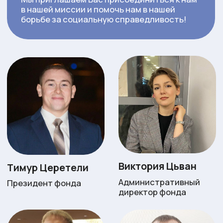
Александр
Анна Моисеенко
Мартыщенко
SMM менеджер,
дизайнер
Организатор
командных совещаний
Виталий Крахалев
Эльвира
Идрисова
Волонтер, спонсор,
благотворитель
Организатор
мероприятий