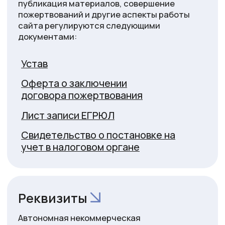
Нужна помощь
Политика конфиденциальности
АНБО «Мир добрых дел». ОГРН 1235000097485