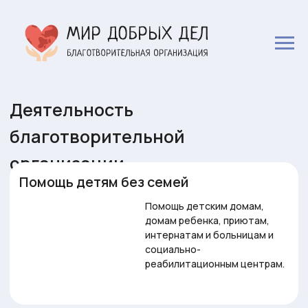
Деятельность
благотворительной
организации
Помощь детям без семей
Помощь детским домам,
домам ребенка, приютам,
интернатам и больницам и
социально-
реабилитационным центрам.
Социальная помощь
Оказываем социальную
поддержку граждан,
оказавшихся в трудной
жизненной ситуации и
малоимущим слоям