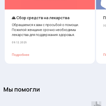
РАСПРОСТРАНЕНИЕ
ИНФОРМАЦИИ —
ТОЖЕ ПОМОЩЬ
🙏 Сбор средств на лекарства
П
Обращаемся к вам с просьбой о помощи.
Расскажите о нашей деятельности в
3
Пожилой женщине срочно необходимы
социальных сетях, это поможет найти
лекарства для поддержания здоровья.
больше неравнодушных людей и помочь
людям, нуждающимся в поддержке.
09.12.2025
Подробнее
П