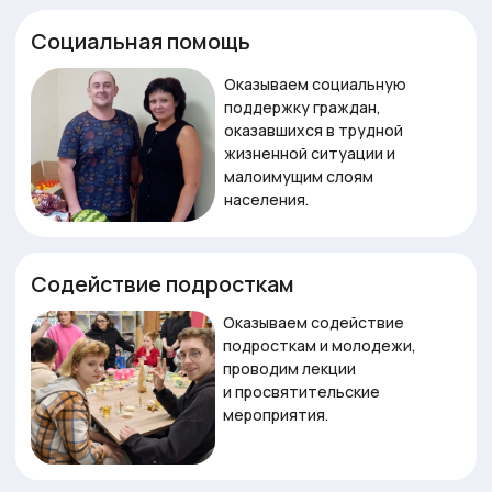
населения.
Содействие подросткам
Оказываем содействие
подросткам и молодежи,
проводим лекции
и просвятительские
мероприятия.
Адресная помощь
Адресная помощь семьям и
людям, оказавшимся
в трудной жизненной
ситуации.
Проведение мероприятий
Организация праздников,
мероприятия, мастер-
классов, театральных
представлений для детей с