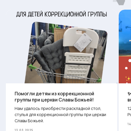
+7 985 967-47-65
mirdobrodelov@yandex.ru
город Долгопрудный,
ул. Жуковского, д. 3
Что мы делаем
Кто мы
Деятельность
О нас
Акции
Реквизиты
Мы помогли
Отчёты
Контакты
Проекты
Помогли детям из коррекционной
✨
Новости
группы при церкви Славы Божьей!
в
Как помочь
Нам удалось приобрести раскладной стол,
1
Нужна помощь
стулья для коррекционной группы при церкви
Р
Славы Божьей.
Политика конфиденциальности
1
Процедура пожертвования
13.03.2025