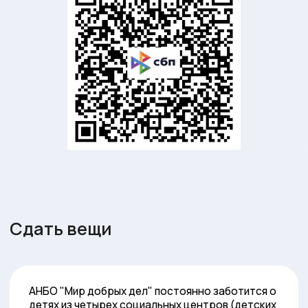
чеки или товарные накладные.
🔹 Как передать помощь:
Перед передачей вещей и товаров, свяжитесь с
нами для предварительного согласования. Мы
принимаем только те вещи, которые будут
полезны и безопасны для детей.
Свяжитесь с нами:
📞 Телефон:
+7 985 967-47-65
📩 Электронная почта:
mirdobrodelov@yandex.ru