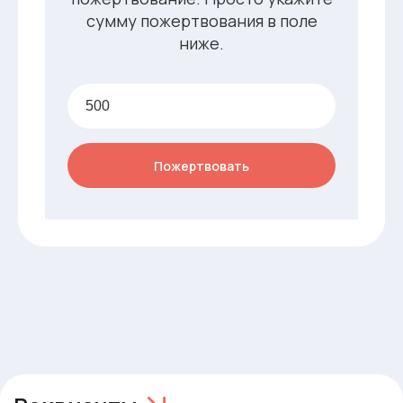
сумму пожертвования в поле
ниже.
Расчётный счёт: 40703810220000000710
Название банка: ООО "Банк Точка"
БИК: 044525104
Корр. счёт: 30101810745374525104
QR-код
Пожертвовать
Оставлять пожертвования
легко. Просто отсканируйте QR-
код.