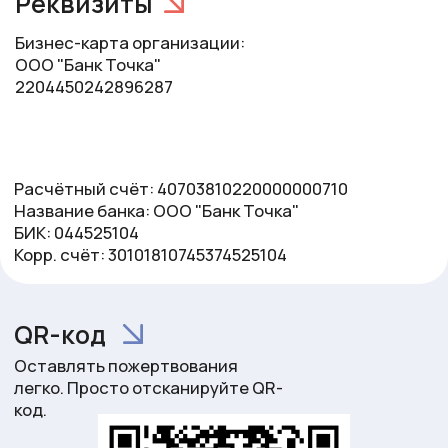
Сдать вещи
АНБО "Мир добрых дел" постоянно заботится о
детях из четырех социальных центров (детских
приютов), а также оказывает адресную помощь
малоимущим семьям, которые все чаще
обращаются за поддержкой 🙏.
Мы регулярно ведем сбор необходимых вещей, и
вы можете стать частью нашей миссии добра!
🔹 Что можно передать в фонд:
Детская одежда и обувь (от 0 до 17 лет) —
только в отличном или новом состоянии.
Игрушки — новые или б/у в хорошем состоянии,
без повреждений.
Канцелярия — фломастеры, раскраски, пазлы,
лего, детские развивающие игры.
Хозтовары для детей — детские порошки,
средства для мытья посуды, влажные
салфетки, мыло, губки.
Средства личной гигиены — памперсы,
шампуни, кремы для ухода за кожей.
Важно!
Если вы покупаете средства гигиены или
бытовые товары, пожалуйста, прикладывайте