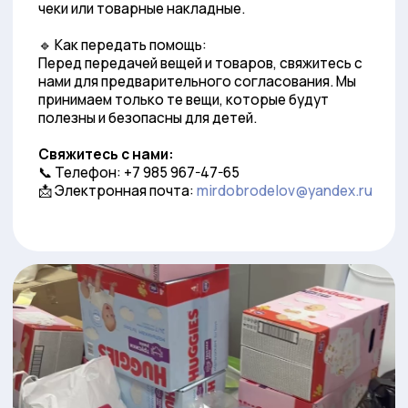
Нам важно предоставить необходимую помощь
и поддержку тем, кто нуждается в ней больше
всего. Мы не можем сделать это без вашей
помощи. Вы можете стать волонтером и
принять участие в наших проектах.
Нам важно любое участие, начиная с
организации мероприятий и заканчивая
услугами фотографа. Вместе мы сможем
сделать мир лучше для всех нуждающихся.
Стать волонтером фонда очень просто.
Заполните заявку, и в течение нескольких дней
с вами свяжутся.
Стать волонтёром