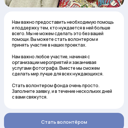
+7 985 967-47-65
mirdobrodelov@yandex.ru
город Долгопрудный,
ул. Жуковского, д. 3
Что мы делаем
Кто мы
Деятельность
О нас
Акции
Реквизиты
Мы помогли
Отчёты
Контакты
Проекты