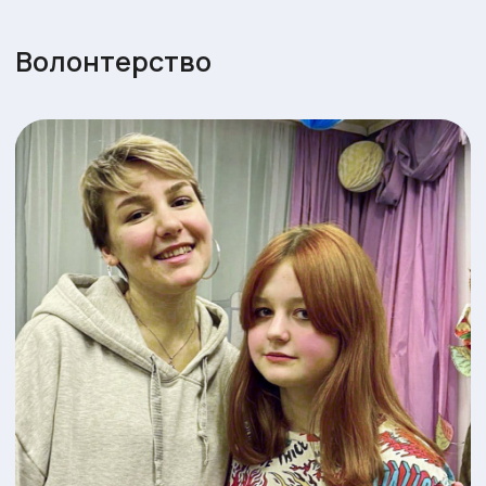
РАСПРОСТРАНЕНИЕ
ИНФОРМАЦИИ —
ТОЖЕ ПОМОЩЬ
Расскажите о нашей деятельности в
социальных сетях, это поможет найти
больше неравнодушных людей и помочь
людям, нуждающимся в поддержке.