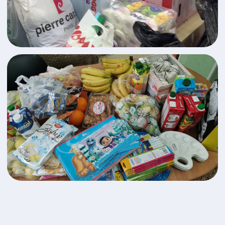
Подарки на праздники
Наш фонд регулярно посещает детей в
Социально-реабилитационных центрах для
несовершеннолетних. Нам важно помочь
ребятам почувствовать счастье в праздники и
мы очень стараемся сделать праздничные дни
счастливыми для каждого ребенка.
Вы также можете пожертвовать игрушки,
сладкие подарки, которые будут радостью
для детей.
Заполните заявку
и с вами свяжется куратор
команды волонтёров.