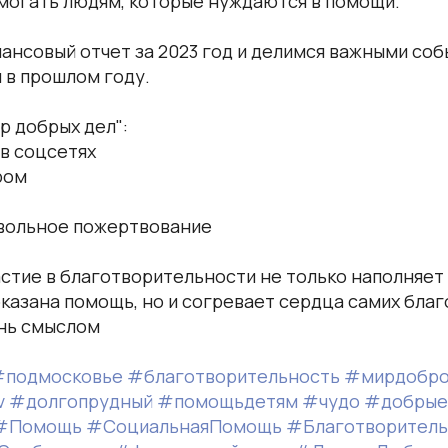
омогать людям, которые нуждаются в помощи.
нсовый отчет за 2023 год и делимся важными соб
 в прошлом году.
р добрых дел":
 в соцсетях
ром
вольное пожертвование
астие в благотворительности не только наполняе
казана помощь, но и согревает сердца самих благ
знь смыслом
#подмосковье
#благотворительность
#мирдобро
v
#долгопрудный
#помощьдетям
#чудо
#добрые
#Помощь
#СоциальнаяПомощь
#Благотворитель