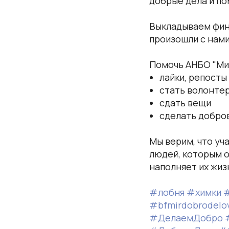
добрые дела и п
Выкладываем фина
произошли с нами
Помочь АНБО "Ми
лайки, репосты
стать волонте
сдать вещи
сделать добро
Мы верим, что уч
людей, которым о
наполняет их жи
#лобня
#химки
#bfmirdobrodelo
#ДелаемДобро