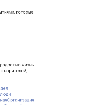
ытиями, которые
т радостью жизнь
отворителей,
дел
люди
наяОрганизация