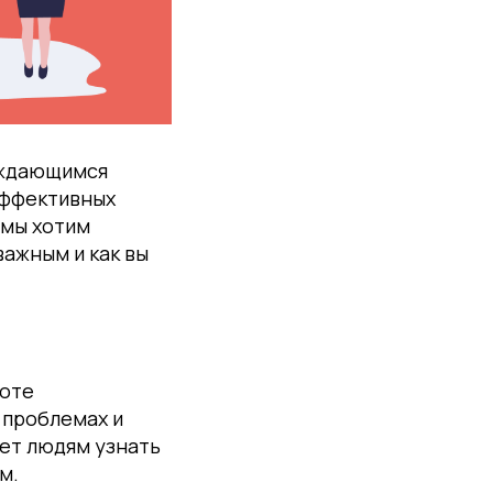
уждающимся
эффективных
 мы хотим
важным и как вы
боте
 проблемах и
ет людям узнать
м.