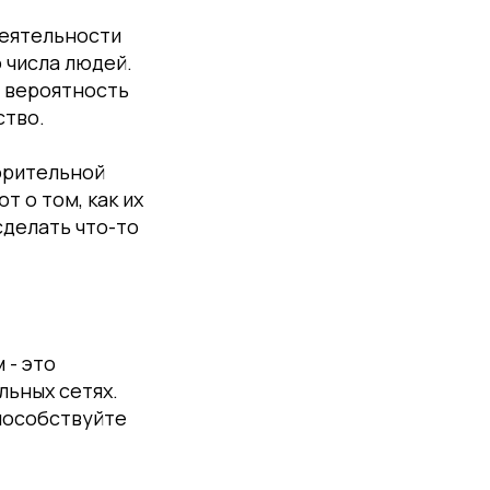
деятельности
 числа людей.
е вероятность
ство.
орительной
 о том, как их
сделать что-то
 - это
льных сетях.
способствуйте