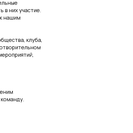
ельные
ь в них участие.
к нашим
общества, клуба,
аготворительном
мероприятий,
ценим
 команду.