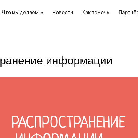
Что мы делаем
Новости
Как помочь
Партнё
транение информации