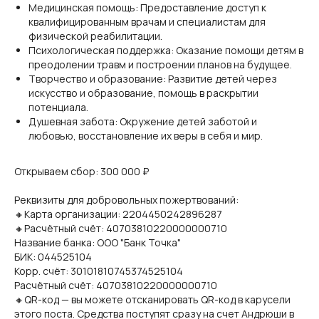
Медицинская помощь: Предоставление доступ к
квалифицированным врачам и специалистам для
физической реабилитации.
Психологическая поддержка: Оказание помощи детям в
преодолении травм и построении планов на будущее.
Творчество и образование: Развитие детей через
искусство и образование, помощь в раскрытии
потенциала.
Душевная забота: Окружение детей заботой и
любовью, восстановление их веры в себя и мир.
Открываем сбор: 300 000 ₽
Реквизиты для добровольных пожертвований:
🔸Карта организации: 2204450242896287
🔸Расчётный счёт: 40703810220000000710
Название банка: ООО "Банк Точка"
БИК: 044525104
Корр. счёт: 30101810745374525104
Расчётный счёт: 40703810220000000710
🔸QR-код — вы можете отсканировать QR-код в карусели
этого поста. Средства поступят сразу на счет Андрюши в