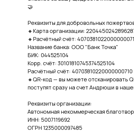
🤝
Реквизиты для добровольных пожертво
🔸Карта организации: 220445024289628
🔸Расчётный счёт: 407038102200000007
Название банка: ООО "Банк Точка"
БИК: 044525104
Корр. счёт: 30101810745374525104
Расчётный счёт: 40703810220000000710
🔸QR-код — вы можете отсканировать QR
поступят сразу на счет Андрюши в наше
Реквизиты организации:
Автономная некоммерческая благотвори
ИНН: 5007119692
ОГРН 1235000097485