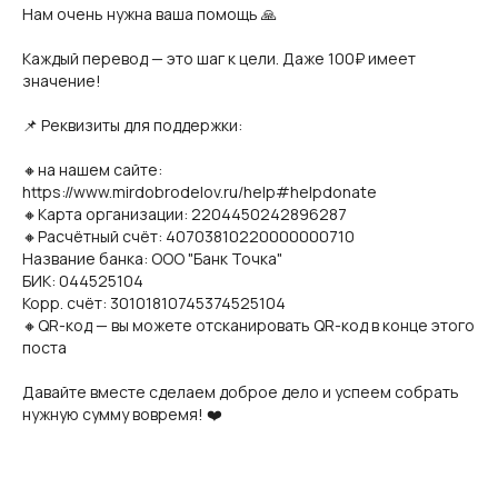
Нам очень нужна ваша помощь 🙏
Каждый перевод — это шаг к цели. Даже 100₽ имеет
значение!
📌 Реквизиты для поддержки:
🔸на нашем сайте:
https://www.mirdobrodelov.ru/help#helpdonate
🔸Карта организации: 2204450242896287
🔸Расчётный счёт: 40703810220000000710
Название банка: ООО "Банк Точка"
БИК: 044525104
Корр. счёт: 30101810745374525104
🔸QR-код — вы можете отсканировать QR-код в конце этого
поста
Давайте вместе сделаем доброе дело и успеем собрать
нужную сумму вовремя! ❤️