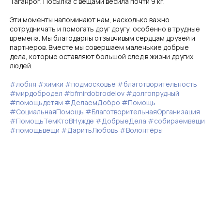
Таганрог. Посылка с вещами весила почти 9 кг.
Эти моменты напоминают нам, насколько важно
сотрудничать и помогать друг другу, особенно в трудные
времена. Мы благодарны отзывчивым сердцам друзей и
партнеров. Вместе мы совершаем маленькие добрые
дела, которые оставляют большой след в жизни других
людей.
#лобня
#химки
#подмосковье
#благотворительность
#мирдобродел
#bfmirdobrodelov
#долгопрудный
#помощьдетям
#ДелаемДобро
#Помощь
#СоциальнаяПомощь
#БлаготворительнаяОрганизация
#ПомощьТемКтоВНужде
#ДобрыеДела
#собираемвещи
#помощьвещи
#ДаритьЛюбовь
#Волонтёры