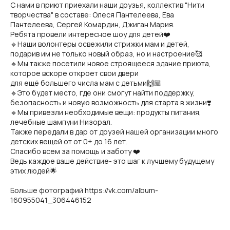
С нами в приют приехали наши друзья, коллектив "Нити
творчества" в составе: Олеся Пантелеева, Ева
Пантелеева, Сергей Комардин, Джиган Мария.
Ребята провели интересное шоу для детей❤️
🔹Наши волонтеры освежили стрижки мам и детей,
подарив им не только новый образ, но и настроение🥰
🔹Мы также посетили новое строящееся здание приюта,
которое вскоре откроет свои двери
для ещё большего числа мам с детьми🙌🏼
🔹Это будет место, где они смогут найти поддержку,
безопасность и новую возможность для старта в жизни❣️
🔹Мы привезли необходимые вещи: продукты питания,
лечебные шампуни Низорал.
Также передали в дар от друзей нашей организации много
детских вещей от от 0+ до 16 лет.
Спасибо всем за помощь и заботу ❤️
Ведь каждое ваше действие- это шаг к лучшему будущему
этих людей🌟
Больше фотографий https://vk.com/album-
160955041_306446152