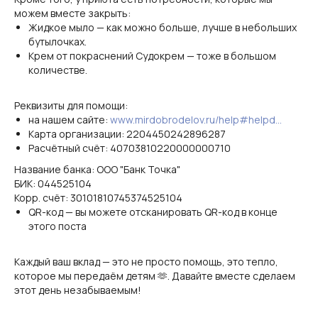
можем вместе закрыть:
Жидкое мыло — как можно больше, лучше в небольших
бутылочках.
Крем от покраснений Судокрем — тоже в большом
количестве.
Реквизиты для помощи:
на нашем сайте:
www.mirdobrodelov.ru/help#helpd...
Карта организации: 2204450242896287
Расчётный счёт: 40703810220000000710
Название банка: ООО "Банк Точка"
БИК: 044525104
Корр. счёт: 30101810745374525104
QR-код — вы можете отсканировать QR-код в конце
этого поста
Каждый ваш вклад — это не просто помощь, это тепло,
которое мы передаём детям 🫶. Давайте вместе сделаем
этот день незабываемым!