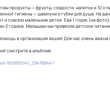
там продукты — фрукты, сладости, напитки и 10 л п
ичной гигиены — шампуни и губки для душа. На да
 и совсем маленькие детки: Ева 1 годик (на фото)
ман 2 годика. Малышам мы привезли детское питани
помощь в организации акции! Для нас очень важна
ий смотрите в альбоме
lbum-160955041_294168447