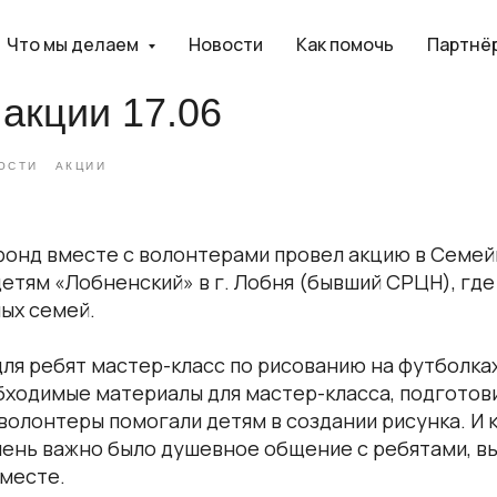
Что мы делаем
Новости
Как помочь
Партнё
 акции 17.06
ОСТИ
АКЦИИ
ш фонд вместе с волонтерами провел акцию в Семе
етям «Лобненский» в г. Лобня (бывший СРЦН), гд
ых семей.
ля ребят мастер-класс по рисованию на футболка
бходимые материалы для мастер-класса, подготов
волонтеры помогали детям в создании рисунка. И к
очень важно было душевное общение с ребятами, в
вместе.