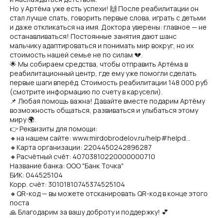
Но у Артёма уже есть успехи! 🙌 После реабилитации он
стал лучше спать, говорить первые слова, играть с детьми
и даже откликаться на имя. Доктора уверены: главное — не
останавливаться! Постоянные занятия дают шанс
мальчику адаптироваться и понимать мир вокруг, но их
стоимость нашей семье не по силам 💔.
🌟 Мы собираем средства, чтобы отправить Артёма в
реабилитационный центр, где ему уже помогли сделать
первые шаги вперёд. Стоимость реабилитации 148 000 руб
(смотрите информацию по счету в карусели).
📌 Любая помощь важна! Давайте вместе подарим Артёму
возможность общаться, развиваться и улыбаться этому
миру 🌍.
👉 Реквизиты для помощи:
🔸на нашем сайте: www.mirdobrodelov.ru/help#helpd...
🔸Карта организации: 2204450242896287
🔸Расчётный счёт: 40703810220000000710
Название банка: ООО "Банк Точка"
БИК: 044525104
Корр. счёт: 30101810745374525104
🔸QR-код — вы можете отсканировать QR-код в конце этого
поста
🙏 Благодарим за вашу доброту и поддержку! 💕