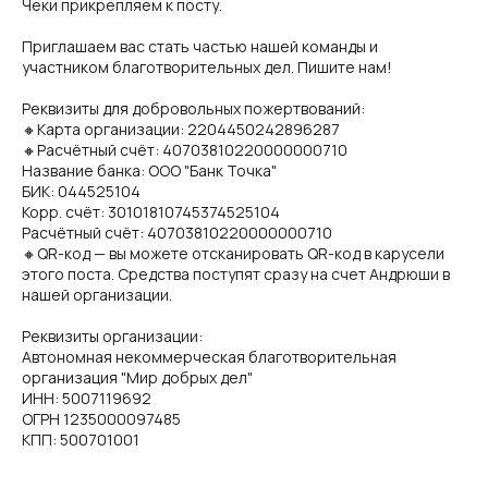
Чеки прикрепляем к посту.
Приглашаем вас стать частью нашей команды и
участником благотворительных дел. Пишите нам!
Реквизиты для добровольных пожертвований:
🔸Карта организации: 2204450242896287
🔸Расчётный счёт: 40703810220000000710
Название банка: ООО "Банк Точка"
БИК: 044525104
Корр. счёт: 30101810745374525104
Расчётный счёт: 40703810220000000710
🔸QR-код — вы можете отсканировать QR-код в карусели
этого поста. Средства поступят сразу на счет Андрюши в
нашей организации.
Реквизиты организации:
Автономная некоммерческая благотворительная
организация "Мир добрых дел"
ИНН: 5007119692
ОГРН 1235000097485
КПП: 500701001