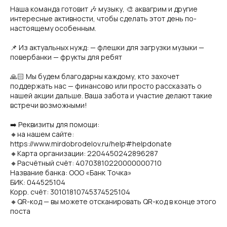
Наша команда готовит 🎶 музыку, 🎨 аквагрим и другие
интересные активности, чтобы сделать этот день по-
настоящему особенным.
📌 Из актуальных нужд: — флешки для загрузки музыки —
повербанки — фрукты для ребят
🙏🏻 Мы будем благодарны каждому, кто захочет
поддержать нас — финансово или просто рассказать о
нашей акции дальше. Ваша забота и участие делают такие
встречи возможными!
➡️ Реквизиты для помощи:
🔸на нашем сайте:
https://www.mirdobrodelov.ru/help#helpdonate
🔸Карта организации: 2204450242896287
🔸Расчётный счёт: 40703810220000000710
Название банка: ООО «Банк Точка»
БИК: 044525104
Корр. счёт: 30101810745374525104
🔸QR-код — вы можете отсканировать QR-код в конце этого
поста