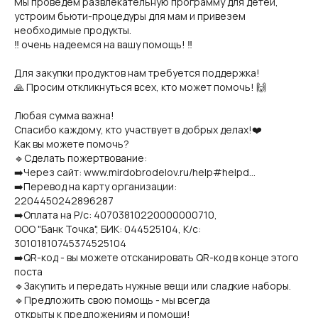
Мы проведем развлекательную программу для детей,
устроим бьюти-процедуры для мам и привезем
необходимые продукты.
‼️ очень надеемся на вашу помощь! ‼️
Для закупки продуктов нам требуется поддержка!
🙏 Просим откликнуться всех, кто может помочь! 🙌
Любая сумма важна!
Спасибо каждому, кто участвует в добрых делах!❤️
Как вы можете помочь?
🔹Сделать пожертвование:
➡️Через сайт: www.mirdobrodelov.ru/help#helpd...
➡️Перевод на карту организации:
2204450242896287
➡️Оплата на Р/с: 40703810220000000710,
ООО "Банк Точка", БИК: 044525104, К/с:
30101810745374525104
➡️QR-код - вы можете отсканировать QR-код в конце этого
поста
🔹Закупить и передать нужные вещи или сладкие наборы.
🔹Предложить свою помощь - мы всегда
открыты к предложениям и помощи!