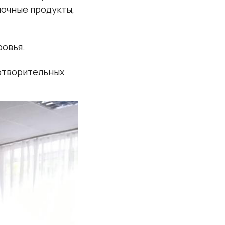
лочные продукты,
ровья.
готворительных