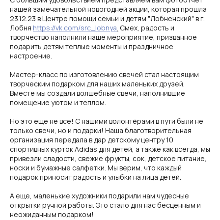
нашей замечательной новогодней акции, которая прошла
23.12.23 в Центре помощи семьи и детям "Лобненский" в г.
Лобня
https://vk.com/src_lobnya
.
Смех, радость и
творчество наполнили наше мероприятие, призванное
подарить детям теплые моменты и праздничное
настроение.
Мастер-класс по изготовлению свечей стал настоящим
творческим подарком для наших маленьких друзей.
Вместе мы создали волшебные свечи, наполнившие
помещение уютом и теплом.
Но это еще не все! С нашими волонтёрами в пути были не
только свечи, но и подарки! Наша благотворительная
организация передала в дар детскому центру 10
спортивных курток Adidas для детей, а также как всегда, мы
привезли сладости, свежие фрукты, сок, детское питание,
носки и бумажные салфетки. Мы верим, что каждый
подарок приносит радость и улыбки на лица детей.
А еще, маленькие художники подарили нам чудесные
открытки ручной работы. Это стало для нас бесценным и
неожиданным подарком!