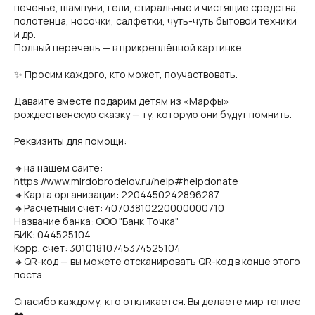
печенье, шампуни, гели, стиральные и чистящие средства,
полотенца, носочки, салфетки, чуть-чуть бытовой техники
и др.
Полный перечень — в прикреплённой картинке.
✨ Просим каждого, кто может, поучаствовать.
Давайте вместе подарим детям из «Марфы»
рождественскую сказку — ту, которую они будут помнить.
Реквизиты для помощи:
🔸на нашем сайте:
https://www.mirdobrodelov.ru/help#helpdonate
🔸Карта организации: 2204450242896287
🔸Расчётный счёт: 40703810220000000710
Название банка: ООО "Банк Точка"
БИК: 044525104
Корр. счёт: 30101810745374525104
🔸QR-код — вы можете отсканировать QR-код в конце этого
поста
Спасибо каждому, кто откликается. Вы делаете мир теплее
❤️