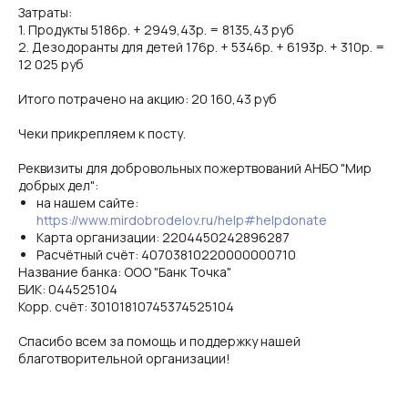
Затраты:
1. Продукты 5186р. + 2949,43р. = 8135,43 руб
2. Дезодоранты для детей 176р. + 5346р. + 6193р. + 310р. =
12 025 руб
Итого потрачено на акцию: 20 160,43 руб
Чеки прикрепляем к посту.
Реквизиты для добровольных пожертвований АНБО "Мир
добрых дел":
на нашем сайте:
https://www.mirdobrodelov.ru/help#helpdonate
Карта организации: 2204450242896287
Расчётный счёт: 40703810220000000710
Название банка: ООО "Банк Точка"
БИК: 044525104
Корр. счёт: 30101810745374525104
Спасибо всем за помощь и поддержку нашей
благотворительной организации!