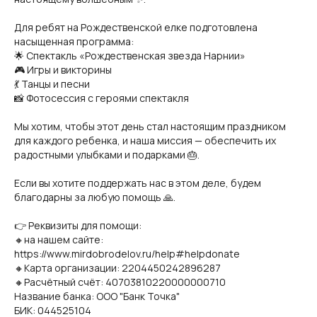
Для ребят на Рождественской елке подготовлена
насыщенная программа:
🌟 Спектакль «Рождественская звезда Нарнии»
🎮 Игры и викторины
💃 Танцы и песни
📸 Фотосессия с героями спектакля
Мы хотим, чтобы этот день стал настоящим праздником
для каждого ребенка, и наша миссия — обеспечить их
радостными улыбками и подарками 🎂.
Если вы хотите поддержать нас в этом деле, будем
благодарны за любую помощь 🙏.
👉 Реквизиты для помощи:
🔸на нашем сайте:
https://www.mirdobrodelov.ru/help#helpdonate
🔸Карта организации: 2204450242896287
🔸Расчётный счёт: 40703810220000000710
Название банка: ООО "Банк Точка"
БИК: 044525104