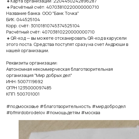
🔸Карта организации: 2204450242896287
🔸Расчётный счёт: 40703810220000000710
Название банка: ООО "Банк Точка"
БИК: 044525104
Корр. счёт: 30101810745374525104
Расчётный счёт: 40703810220000000710
🔸QR-код — вы можете отсканировать QR-код в карусели
этого поста. Средства поступят сразу на счет Андрюши в
нашей организации.
Реквизиты организации:
Автономная некоммерческая благотворительная
организация "Мир добрых дел"
ИНН: 5007119692
ОГРН 1235000097485
КПП: 500701001
#подмосковье #благотворительность #мирдобродел
#bfmirdobrodelov #помощьдетям #москва