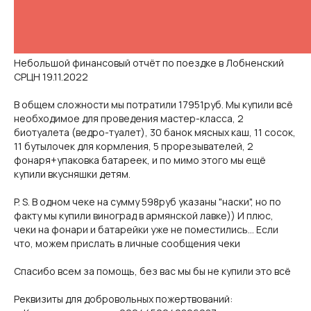
Небольшой финансовый отчёт по поездке в Лобненский
СРЦН 19.11.2022
В общем сложности мы потратили 17951руб. Мы купили всё
необходимое для проведения мастер-класса, 2
биотуалета (ведро-туалет), 30 банок мясных каш, 11 сосок,
11 бутылочек для кормления, 5 прорезывателей, 2
фонаря+упаковка батареек, и по мимо этого мы ещё
купили вкусняшки детям.
P. S. В одном чеке на сумму 598руб указаны "наски", но по
факту мы купили виноград в армянской лавке)) И плюс,
чеки на фонари и батарейки уже не поместились... Если
что, можем прислать в личные сообщения чеки
Спасибо всем за помощь, без вас мы бы не купили это всё
Реквизиты для добровольных пожертвований: